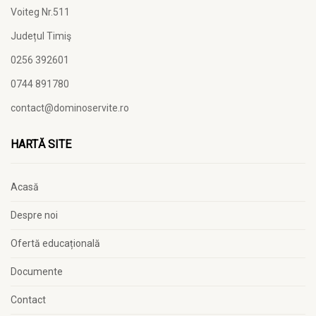
Voiteg Nr.511
Județul Timiş
0256 392601
0744 891780
contact@dominoservite.ro
HARTĂ SITE
Acasă
Despre noi
Ofertă educațională
Documente
Contact