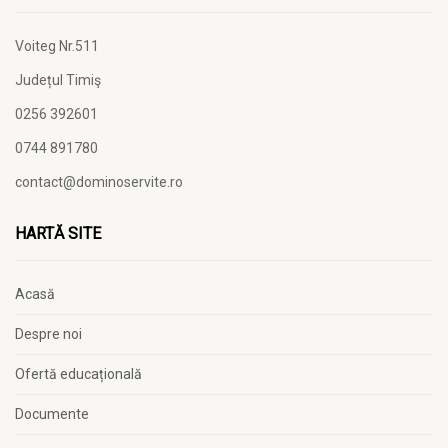
Voiteg Nr.511
Județul Timiş
0256 392601
0744 891780
contact@dominoservite.ro
HARTĂ SITE
Acasă
Despre noi
Ofertă educațională
Documente