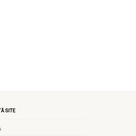
Ă SITE
ă