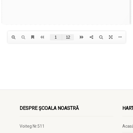
DESPRE ȘCOALA NOASTRĂ
HART
Voiteg Nr.511
Acas