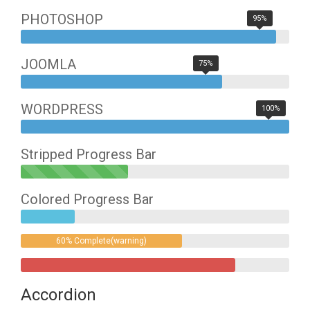
PHOTOSHOP
95%
JOOMLA
75%
WORDPRESS
100%
Stripped Progress Bar
40%
Complete(success)
Colored Progress Bar
20%
Complete
60% Complete(warning)
80%
Complete
Accordion