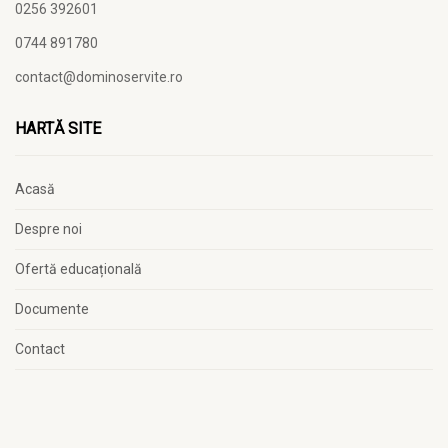
0256 392601
0744 891780
contact@dominoservite.ro
HARTĂ SITE
Acasă
Despre noi
Ofertă educațională
Documente
Contact