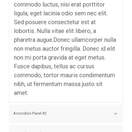
commodo luctus, nisi erat porttitor
ligula, eget lacinia odio sem nec elit.
Sed posuere consectetur est at
lobortis. Nulla vitae elit libero, a
pharetra augue.Donec ullamcorper nulla
non metus auctor fringilla. Donec id elit
non mi porta gravida at eget metus.
Fusce dapibus, tellus ac cursus
commodo, tortor mauris condimentum
nibh, ut fermentum massa justo sit
amet.
Accordion Panel #2
Donec sed odio dui. Duis mollis, est non