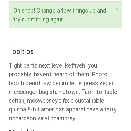
nibh, ut fermentum massa justo sit
Fusce dapibus, tellus ac cursus
×
Oh snap! Change a few things up and
amet.
commodo, tortor mauris condimentum
try submitting again.
nibh, ut fermentum massa justo sit
amet.
Tooltips
Tight pants next level keffiyeh
you
probably
haven’t heard of them. Photo
booth beard raw denim letterpress vegan
messenger bag stumptown. Farm-to-table
seitan, mcsweeney’s fixie sustainable
quinoa 8-bit american apparel
have a
terry
richardson vinyl chambray.