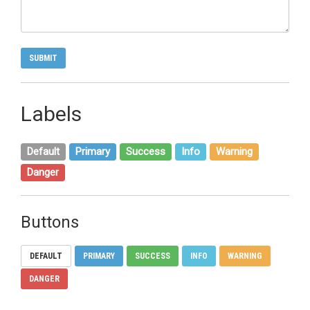
Labels
Default
Primary
Success
Info
Warning
Danger
Buttons
DEFAULT
PRIMARY
SUCCESS
INFO
WARNING
DANGER