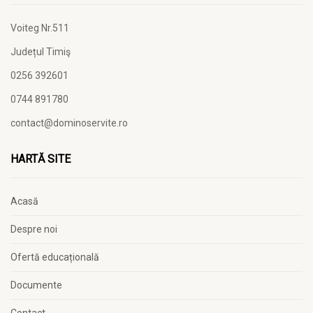
Voiteg Nr.511
Județul Timiş
0256 392601
0744 891780
contact@dominoservite.ro
HARTĂ SITE
Acasă
Despre noi
Ofertă educațională
Documente