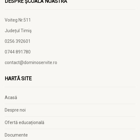
DESPRE ȘCOALA NOASTRĂ
Voiteg Nr.511
Județul Timiş
0256 392601
0744 891780
contact@dominoservite.ro
HARTĂ SITE
Acasă
Despre noi
Ofertă educațională
Documente