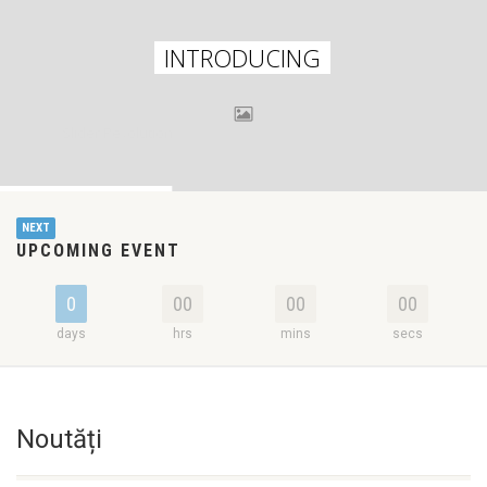
INTRODUCING
Slider Revolution
Woo Commerce
NEXT
UPCOMING EVENT
0
00
00
00
days
hrs
mins
secs
Noutăți