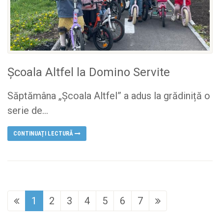
Școala Altfel la Domino Servite
Săptămâna „Școala Altfel” a adus la grădiniță o
serie de...
CONTINUAȚI LECTURĂ
1
2
3
4
5
6
7