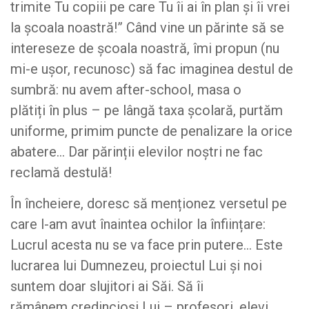
trimite Tu copiii pe care Tu îi ai în plan și îi vrei
la școala noastră!” Când vine un părinte să se
intereseze de școala noastră, îmi propun (nu
mi-e ușor, recunosc) să fac imaginea destul de
sumbră: nu avem after-school, masa o
plătiți în plus – pe lângă taxa școlară, purtăm
uniforme, primim puncte de penalizare la orice
abatere… Dar părinții elevilor noștri ne fac
reclamă destulă!
În încheiere, doresc să menționez versetul pe
care l-am avut înaintea ochilor la înființare:
Lucrul acesta nu se va face prin putere… Este
lucrarea lui Dumnezeu, proiectul Lui și noi
suntem doar slujitori ai Săi. Să îi
rămânem credincioși Lui – profesori, elevi,