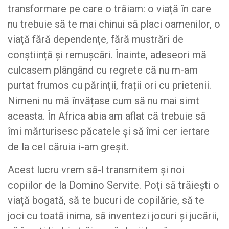
transformare pe care o trăiam: o viață în care
nu trebuie să te mai chinui să placi oamenilor, o
viață fără dependențe, fără mustrări de
conștiință și remușcări. Înainte, adeseori mă
culcasem plângând cu regrete că nu m-am
purtat frumos cu părinții, frații ori cu prietenii.
Nimeni nu mă învățase cum să nu mai simt
aceasta. În Africa abia am aflat că trebuie să
îmi mărturisesc păcatele și să îmi cer iertare
de la cel căruia i-am greșit.
Acest lucru vrem să-l transmitem și noi
copiilor de la Domino Servite. Poți să trăiești o
viață bogată, să te bucuri de copilărie, să te
joci cu toată inima, să inventezi jocuri și jucării,