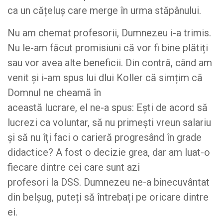
ca un cățeluș care merge în urma stăpânului.
Nu am chemat profesorii, Dumnezeu i-a trimis.
Nu le-am făcut promisiuni că vor fi bine plătiți
sau vor avea alte beneficii. Din contră, când am
venit și i-am spus lui dlui Koller că simțim că
Domnul ne cheamă în
această lucrare, el ne-a spus: Ești de acord să
lucrezi ca voluntar, să nu primești vreun salariu
și să nu îți faci o carieră progresând în grade
didactice? A fost o decizie grea, dar am luat-o
fiecare dintre cei care sunt azi
profesori la DSS. Dumnezeu ne-a binecuvântat
din belșug, puteți să întrebați pe oricare dintre
ei.