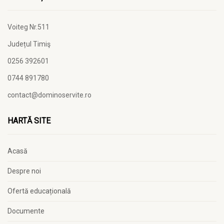
Voiteg Nr.511
Județul Timiş
0256 392601
0744 891780
contact@dominoservite.ro
HARTĂ SITE
Acasă
Despre noi
Ofertă educațională
Documente