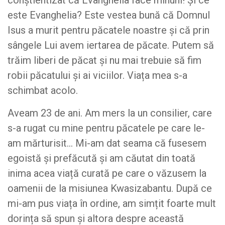
conștientizat că Evanghelia face minuni! Și ce
este Evanghelia? Este vestea bună că Domnul
Isus a murit pentru păcatele noastre și că prin
sângele Lui avem iertarea de păcate. Putem să
trăim liberi de păcat și nu mai trebuie să fim
robii păcatului și ai viciilor. Viața mea s-a
schimbat acolo.
Aveam 23 de ani. Am mers la un consilier, care
s-a rugat cu mine pentru păcatele pe care le-
am mărturisit… Mi-am dat seama că fusesem
egoistă și prefăcută și am căutat din toată
inima acea viață curată pe care o văzusem la
oamenii de la misiunea Kwasizabantu. După ce
mi-am pus viața în ordine, am simțit foarte mult
dorința să spun și altora despre această