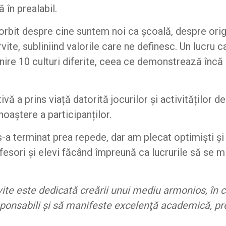
 în prealabil.
orbit despre cine suntem noi ca școală, despre ori
ite, subliniind valorile care ne definesc. Un lucru 
âlnire 10 culturi diferite, ceea ce demonstrează înc
tivă a prins viață datorită jocurilor și activităților 
oaștere a participanților.
s-a terminat prea repede, dar am plecat optimiști și 
ofesori și elevi făcând împreună ca lucrurile să se m
e este dedicată creării unui mediu armonios, în cad
sponsabili și să manifeste excelenţă academică, p