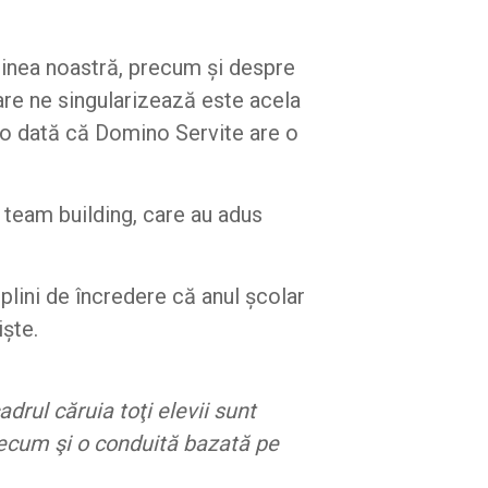
ginea noastră, precum și despre
care ne singularizează este acela
ă o dată că Domino Servite are o
de team building, care au adus
plini de încredere că anul școlar
iște.
rul căruia toţi elevii sunt
recum şi o conduită bazată pe