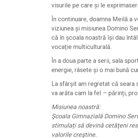
visurile pe care și le exprimaseră
În continuare, doamna Meilă a v
viziunea și misiunea Domino Serv
că în școala noastră își dau înt
vocație multiculturală.
În a doua parte a serii, sala spor
energie, râsete și o mai bună cun
La sfârșit am regretat că seara 
va arăta cam la fel – părinți, pr
Misiunea noastră:
Şcoala Gimnazială Domino Servit
stimulați să devină cetăţeni re
valorile creştine.