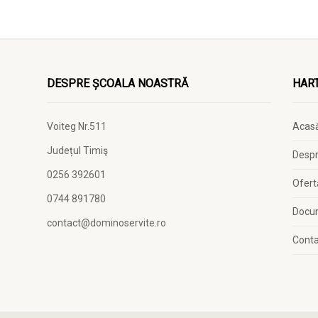
DESPRE ȘCOALA NOASTRĂ
HART
Voiteg Nr.511
Acas
Județul Timiş
Despr
0256 392601
Ofert
0744 891780
Docu
contact@dominoservite.ro
Cont