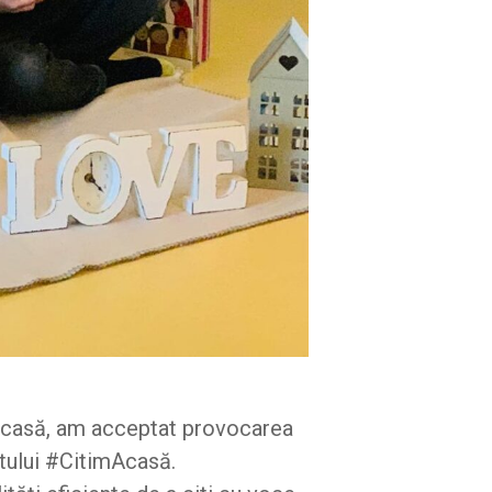
 acasă, am acceptat provocarea
ctului #CitimAcasă.