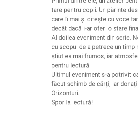
Primul dintre ele, un atelier pen
tare pentru copii. Un părinte de
care îi mai și citește cu voce ta
decât dacă i-ar oferi o stare fi
Al doilea eveniment din serie, N
cu scopul de a petrece un timp r
știut ea mai frumos, iar atmosfer
pentru lectură.
Ultimul eveniment s-a potrivit c
făcut schimb de cărți, iar donați
Orizonturi.
Spor la lectură!