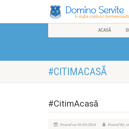
ACASĂ
D
#CITIMACASĂ
#CitimAcasă
Posted on 10/04/2024
Posted By: st