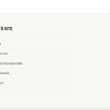
Ă SITE
ă
e noi
ă educațională
mente
act