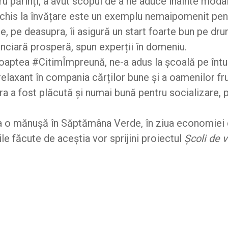
tru părinți, a avut scopul de a ne aduce înainte modal
schis la învățare este un exemplu nemaipomenit pentr
re, pe deasupra, îi asigură un start foarte bun pe dru
nanciară prosperă, spun experții în domeniu.
oaptea #CitimÎmpreună, ne-a adus la școală pe întun
elaxant în compania cărților bune și a oamenilor fr
a a fost plăcută și numai bună pentru socializare, pr
a o mănușă în Săptămâna Verde, în ziua economiei cir
ile făcute de aceștia vor sprijini proiectul
Școli de v