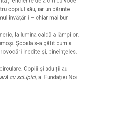
ități eficiente de a citi cu voce
u copilul său, iar un părinte
mul învățării – chiar mai bun
eric, la lumina caldă a lămpilor,
umoși. Școala s-a gătit cum a
ovocări inedite și, bineînțeles,
culare. Copiii și adulții au
ară cu scLipici
, al Fundației Noi