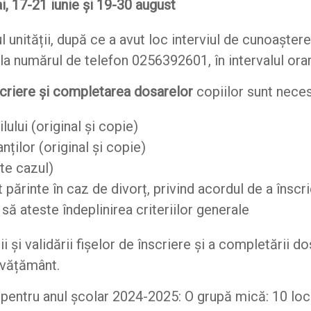
i, 17-21 iunie și 19-30 august
l unității, după ce a avut loc interviul de cunoașter
a la numărul de telefon 0256392601, în intervalul ora
nscriere și completarea dosarelor
copiilor sunt nec
lului (original și copie)
nților (original și copie)
te cazul)
t părinte în caz de divorț, privind acordul de a înscri
să ateste îndeplinirea criteriilor generale
și validării fișelor de înscriere și a completării 
nvățământ.
pentru anul școlar 2024-2025: O grupă mică: 10 loc