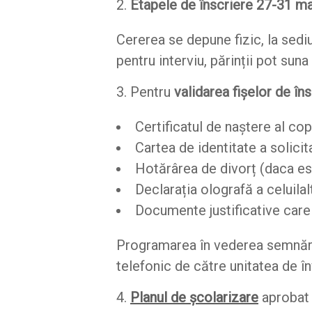
Etapele de înscriere 27-31 ma
Cererea se depune fizic, la sediu
pentru interviu, părinții pot sun
Pentru
validarea fișelor de î
Certificatul de naștere al copi
Cartea de identitate a solicita
Hotărârea de divorț (daca es
Declarația olografă a celuilal
Documente justificative care 
Programarea în vederea semnării 
telefonic de către unitatea de î
Planul de școlarizare
aprobat 