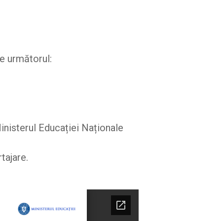
te următorul:
inisterul Educației Naționale
tajare.