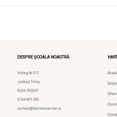
DESPRE ȘCOALA NOASTRĂ
HART
Voiteg Nr.511
Acas
Județul Timiş
Despr
0256 392601
Ofert
0744 891780
Docu
contact@dominoservite.ro
Cont