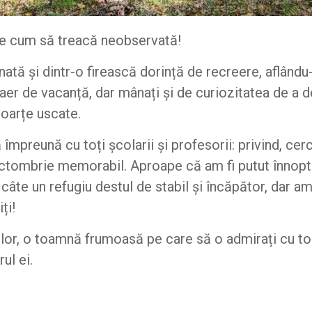
e cum să treacă neobservată!
ată și dintr-o firească dorință de recreere, aflându
 aer de vacanță, dar mânați și de curiozitatea de a 
coarțe uscate.
împreună cu toți școlarii și profesorii: privind, cer
octombrie memorabil. Aproape că am fi putut înnopt
it câte un refugiu destul de stabil și încăpător, dar 
ți!
rilor, o toamnă frumoasă pe care să o admirați cu toa
ul ei.