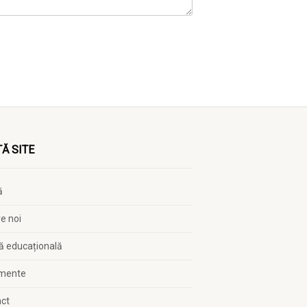
Ă SITE
ă
e noi
ă educațională
mente
act