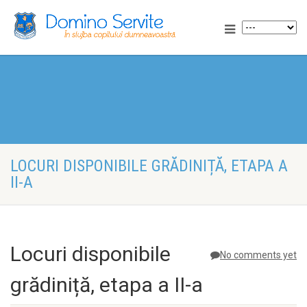
LOCURI DISPONIBILE GRĂDINIȚĂ, ETAPA A
II-A
Locuri disponibile
No comments yet
grădiniță, etapa a II-a