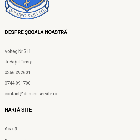
DESPRE ȘCOALA NOASTRĂ
Voiteg Nr.511
Județul Timiş
0256 392601
0744 891780
contact@dominoservite.ro
HARTĂ SITE
Acasă