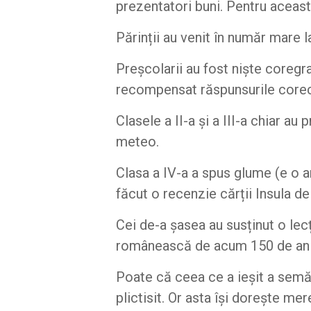
prezentatori buni. Pentru aceasta
Părinții au venit în număr mare 
Preșcolarii au fost niște coregra
recompensat răspunsurile corecte
Clasele a II-a și a III-a chiar au 
meteo.
Clasa a IV-a a spus glume (e o ar
făcut o recenzie cărții Insula de
Cei de-a șasea au susținut o lecț
românească de acum 150 de ani cu
Poate că ceea ce a ieșit a semăn
plictisit. Or asta își dorește me