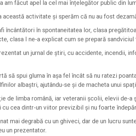
 am făcut apel la cel mai înțelegător public din lume
la această activitate și sperăm că nu au fost dezamă
fi încântători în spontaneitatea lor, clasa pregătitoa
, clasa I ne-a explicat cum se prepară sandviciul f
prezentat un jurnal de știri, cu accidente, incendii, in
tă să spui gluma în așa fel încât să nu ratezi poanta
lfinilor albaștri, ajutându-se și de macheta unui spa
ie de limba română, iar veteranii școlii, elevii de-a
 cea dintr-un viitor previzibil și nu foarte îndepăr
at mai degrabă cu un ghiveci, dar de un lucru sunte
reu un prezentator.