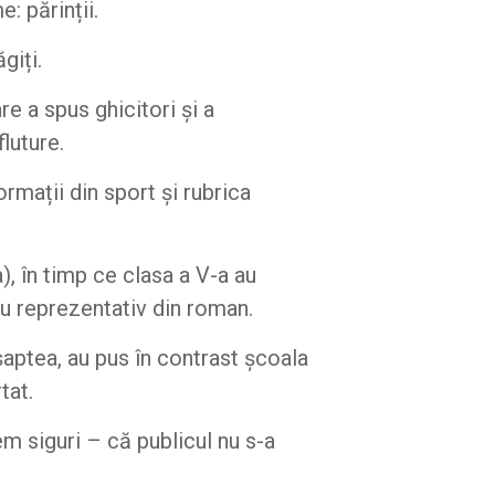
: părinții.
giți.
re a spus ghicitori și a
luture.
formații din sport și rubrica
), în timp ce clasa a V-a au
țiu reprezentativ din roman.
 șaptea, au pus în contrast școala
tat.
m siguri – că publicul nu s-a