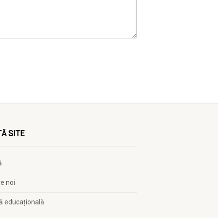
Ă SITE
ă
e noi
ă educațională