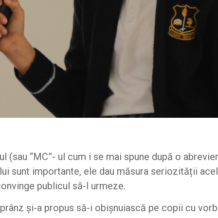
ul (sau “MC”- ul cum i se mai spune după o abrevier
 lui sunt importante, ele dau măsura seriozității ac
 convinge publicul să-l urmeze.
prânz și-a propus să-i obișnuiască pe copii cu vorbi