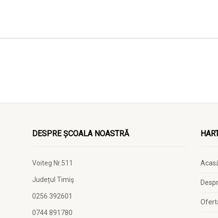
DESPRE ȘCOALA NOASTRĂ
HART
Voiteg Nr.511
Acas
Județul Timiş
Despr
0256 392601
Ofert
0744 891780