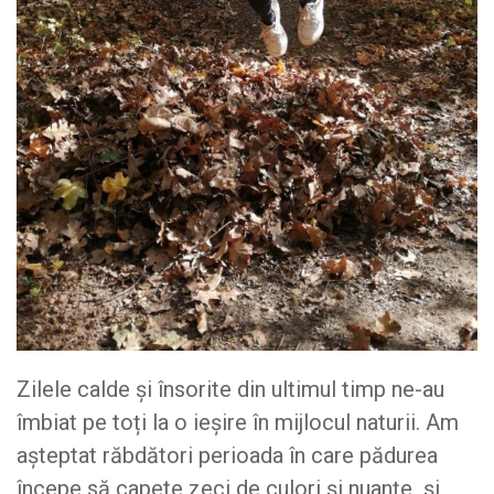
Zilele calde și însorite din ultimul timp ne-au
îmbiat pe toți la o ieșire în mijlocul naturii. Am
așteptat răbdători perioada în care pădurea
începe să capete zeci de culori și nuanțe și