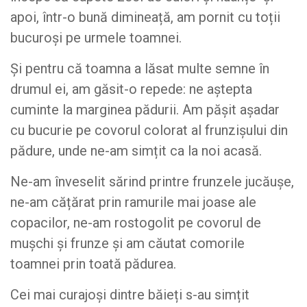
apoi, într-o bună dimineață, am pornit cu toții
bucuroși pe urmele toamnei.
Și pentru că toamna a lăsat multe semne în
drumul ei, am găsit-o repede: ne aștepta
cuminte la marginea pădurii. Am pășit așadar
cu bucurie pe covorul colorat al frunzișului din
pădure, unde ne-am simțit ca la noi acasă.
Ne-am înveselit sărind printre frunzele jucăușe,
ne-am cățărat prin ramurile mai joase ale
copacilor, ne-am rostogolit pe covorul de
mușchi și frunze și am căutat comorile
toamnei prin toată pădurea.
Cei mai curajoși dintre băieți s-au simțit