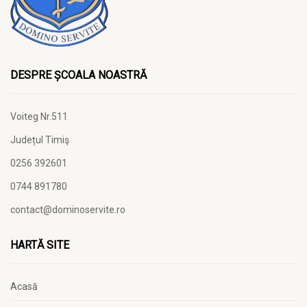
DESPRE ȘCOALA NOASTRĂ
Voiteg Nr.511
Județul Timiş
0256 392601
0744 891780
contact@dominoservite.ro
HARTĂ SITE
Acasă