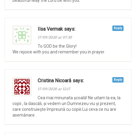
beautiful! May the Lord be with you.
Ilsa Vermak says:
Reply
17/09/2020 at 07:30
To GOD be the Glory!
We rejoice with you and remember you in prayer.
Cristina Nicoară says:
Reply
17/09/2020 at 12:17
Cea mai minunata școală! Ne uitam la ea, la
copii , la dascăli, și vedem un Dumnezeu viu și prezent,
care construiește împreună cu copiii Lui ceva ce nu are
asemănare.