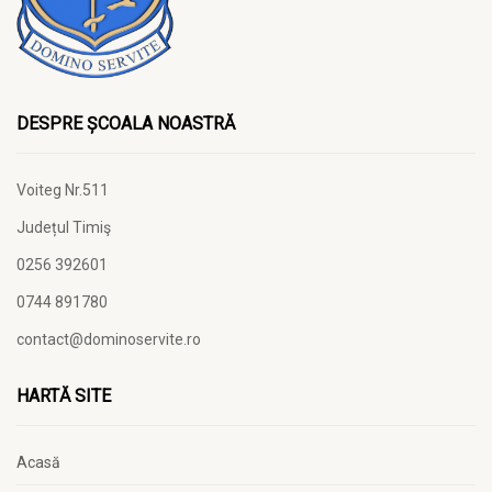
DESPRE ȘCOALA NOASTRĂ
Voiteg Nr.511
Județul Timiş
0256 392601
0744 891780
contact@dominoservite.ro
HARTĂ SITE
Acasă