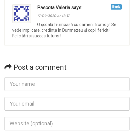
Pascota Valeria says:
Reply
17/09/2020 at 12:37
O școală frumoasă cu oameni frumoși! Se
vede implicare, credința în Dumnezeu și copii fericiți!
Felicitări si succes tuturor!
Post a comment