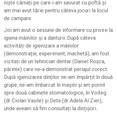
niște cârnați pe care i-am savurat cu poftă și
am mai avut tărie pentru câteva jocuri la locul
de campare.
Joi am avut o sesiune de informare cu privire la
igiena mâinilor și a danturii. După câteva
activități de igienizare a mâinilor
(demonstrație, experiment, machetă), am fost
vizitați de un tehnician dentar (Daniel Roșca,
părinte) care ne-a demonstrat periajul corect.
După igienizarea dinților ne-am împărțit în două
grupe, ne-am îmbarcat în mașini și am pornit
spre două cabinete stomatologice, în Voiteg
(dr Ciolan Vasile) și Deta (dr Adela Al Zier),
unde aveam să fim consultați la dințișori.