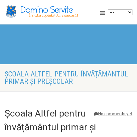
ȘCOALA ALTFEL PENTRU ÎNVĂȚĂMÂNTUL
PRIMAR ȘI PREȘCOLAR
Școala Altfel pentru
No comments yet
învățământul primar și