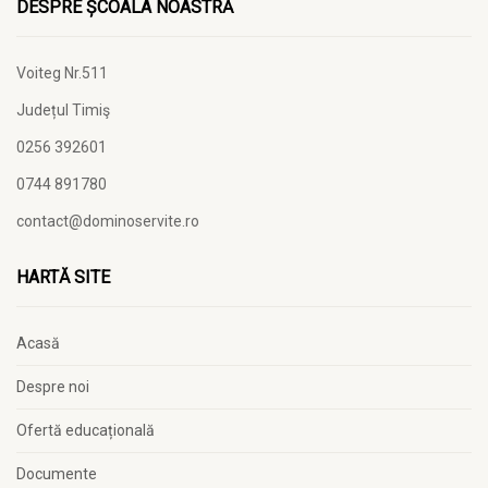
DESPRE ȘCOALA NOASTRĂ
Voiteg Nr.511
Județul Timiş
0256 392601
0744 891780
contact@dominoservite.ro
HARTĂ SITE
Acasă
Despre noi
Ofertă educațională
Documente