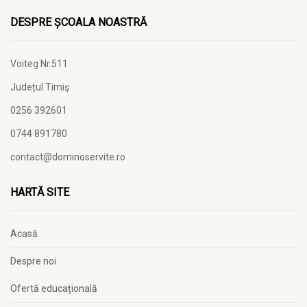
DESPRE ȘCOALA NOASTRĂ
Voiteg Nr.511
Județul Timiş
0256 392601
0744 891780
contact@dominoservite.ro
HARTĂ SITE
Acasă
Despre noi
Ofertă educațională