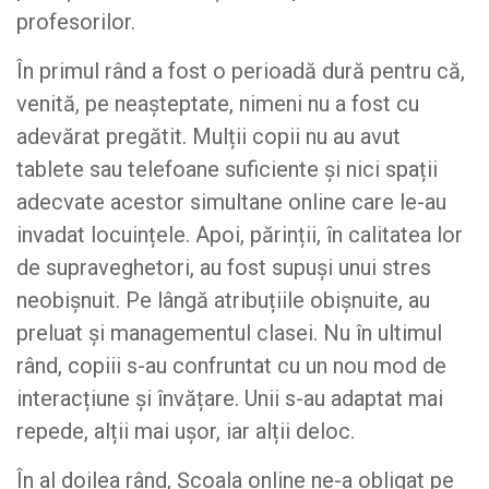
profesorilor.
În primul rând a fost o perioadă dură pentru că,
venită, pe neașteptate, nimeni nu a fost cu
adevărat pregătit. Mulții copii nu au avut
tablete sau telefoane suficiente și nici spații
adecvate acestor simultane online care le-au
invadat locuințele. Apoi, părinții, în calitatea lor
de supraveghetori, au fost supuși unui stres
neobișnuit. Pe lângă atribuțiile obișnuite, au
preluat și managementul clasei. Nu în ultimul
rând, copiii s-au confruntat cu un nou mod de
interacțiune și învățare. Unii s-au adaptat mai
repede, alții mai ușor, iar alții deloc.
În al doilea rând, Școala online ne-a obligat pe