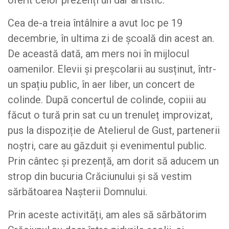
oferit celor prezenți un dar artistic.
Cea de-a treia întâlnire a avut loc pe 19
decembrie, în ultima zi de școală din acest an.
De această dată, am mers noi în mijlocul
oamenilor. Elevii și preșcolarii au susținut, într-
un spațiu public, în aer liber, un concert de
colinde. După concertul de colinde, copiii au
făcut o tură prin sat cu un trenuleț improvizat,
pus la dispoziție de Atelierul de Gust, partenerii
noștri, care au găzduit și evenimentul public.
Prin cântec și prezență, am dorit să aducem un
strop din bucuria Crăciunului și să vestim
sărbătoarea Nașterii Domnului.
Prin aceste activități, am ales să sărbătorim