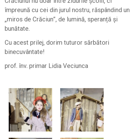
Crăciunul nu doar între zidurile școlii, ci
împreună cu cei din jurul nostru, răspândind un
„miros de Crăciun”, de lumină, speranță și
bunătate.
Cu acest prilej, dorim tuturor sărbători
binecuvântate!
prof. înv. primar Lidia Veciunca