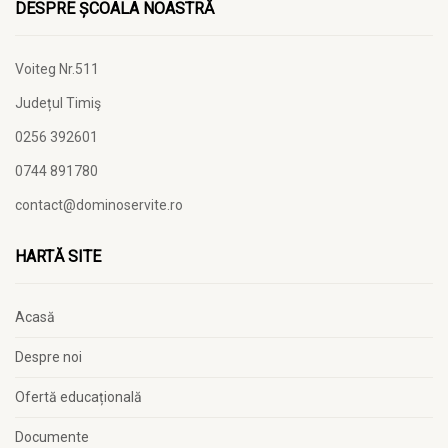
DESPRE ȘCOALA NOASTRĂ
Voiteg Nr.511
Județul Timiş
0256 392601
0744 891780
contact@dominoservite.ro
HARTĂ SITE
Acasă
Despre noi
Ofertă educațională
Documente