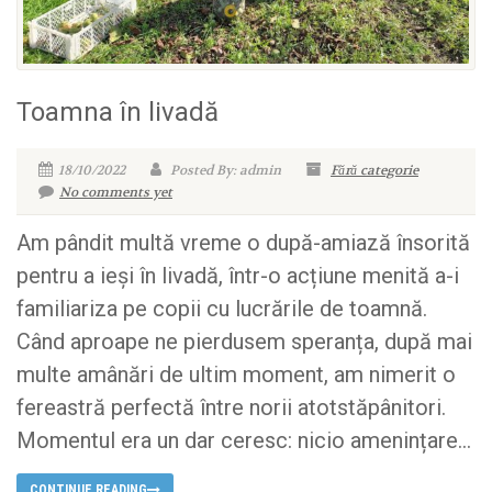
Toamna în livadă
18/10/2022
Posted By: admin
Fără categorie
No comments yet
Am pândit multă vreme o după-amiază însorită
pentru a ieși în livadă, într-o acțiune menită a-i
familiariza pe copii cu lucrările de toamnă.
Când aproape ne pierdusem speranța, după mai
multe amânări de ultim moment, am nimerit o
fereastră perfectă între norii atotstăpânitori.
Momentul era un dar ceresc: nicio amenințare...
CONTINUE READING