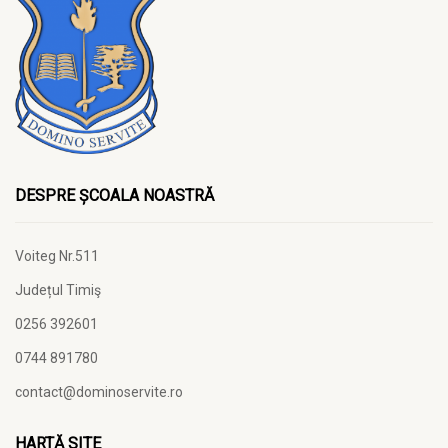
DESPRE ȘCOALA NOASTRĂ
Voiteg Nr.511
Județul Timiş
0256 392601
0744 891780
contact@dominoservite.ro
HARTĂ SITE