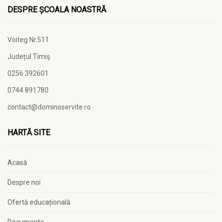
DESPRE ȘCOALA NOASTRĂ
Voiteg Nr.511
Județul Timiş
0256 392601
0744 891780
contact@dominoservite.ro
HARTĂ SITE
Acasă
Despre noi
Ofertă educațională
Documente