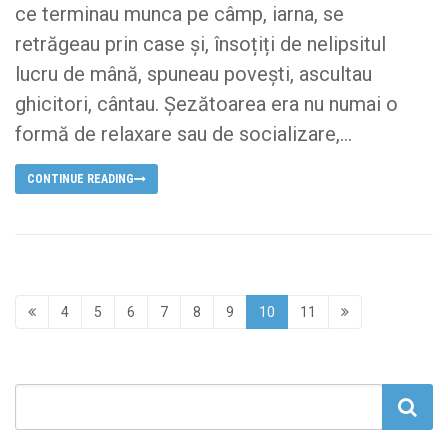
ce terminau munca pe câmp, iarna, se
retrăgeau prin case și, însoțiți de nelipsitul
lucru de mână, spuneau povești, ascultau
ghicitori, cântau. Șezătoarea era nu numai o
formă de relaxare sau de socializare,...
CONTINUE READING
4
5
6
7
8
9
10
11