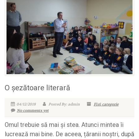
O șezătoare literară
04/12/2018
Posted By: admin
Fără categorie
No comments yet
Omul trebuie să mai și stea. Atunci mintea îi
lucrează mai bine. De aceea, țăranii noștri, după