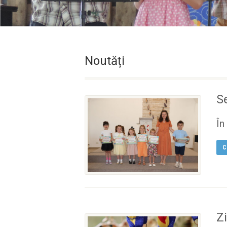
Noutăți
S
În
C
Z