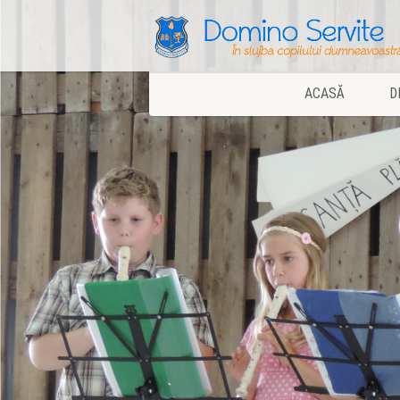
ACASĂ
D