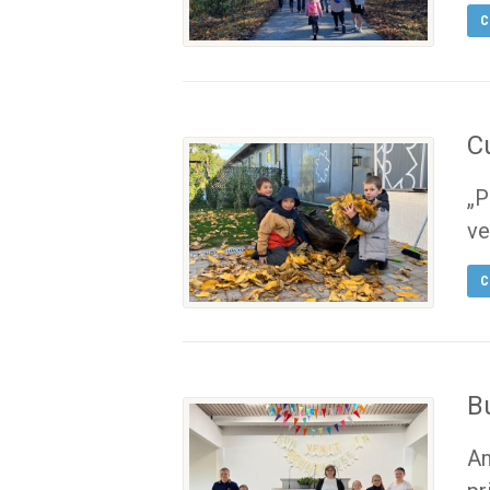
C
C
„P
ve
C
B
An