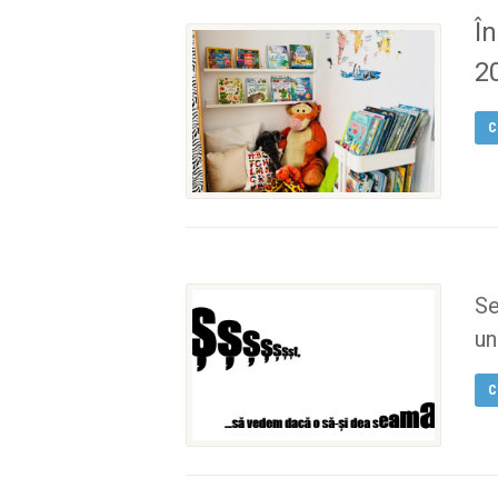
În
2
C
Se
un.
C