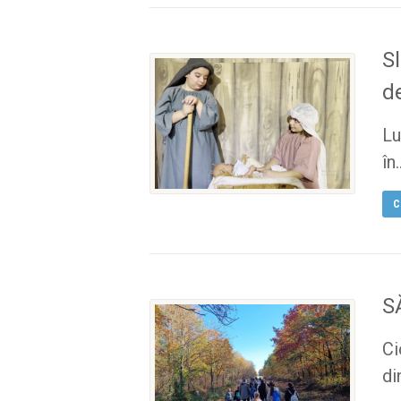
S
d
Lu
în.
C
S
Ci
di