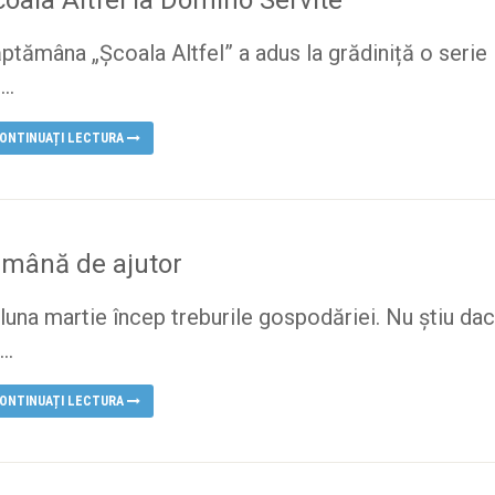
ptămâna „Școala Altfel” a adus la grădiniță o serie
..
ONTINUAȚI LECTURA
 mână de ajutor
 luna martie încep treburile gospodăriei. Nu știu da
..
ONTINUAȚI LECTURA