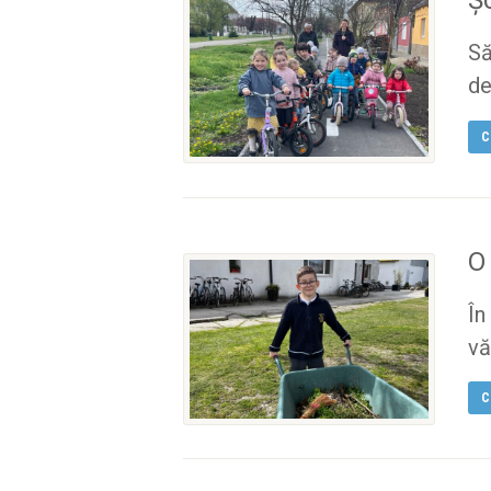
Să
de.
C
O
În
vă.
C