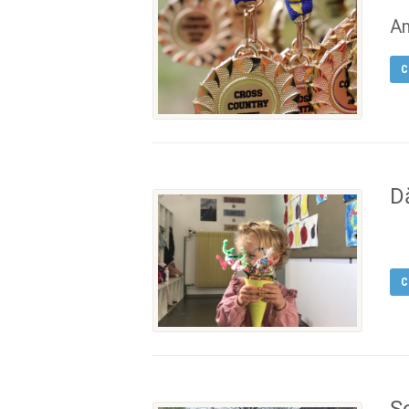
Am
C
Dă
C
Ș