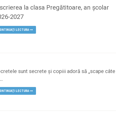
scrierea la clasa Pregătitoare, an școlar
026-2027
ONTINUAȚI LECTURA
cretele sunt secrete și copiii adoră să „scape câte
..
ONTINUAȚI LECTURA