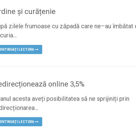
rdine și curățenie
pă zilele frumoase cu zăpadă care ne–au îmbătat 
curia...
ONTINUAȚI LECTURA
edirecționează online 3,5%
 anul acesta aveți posibilitatea să ne sprijiniți prin
direcționarea...
ONTINUAȚI LECTURA