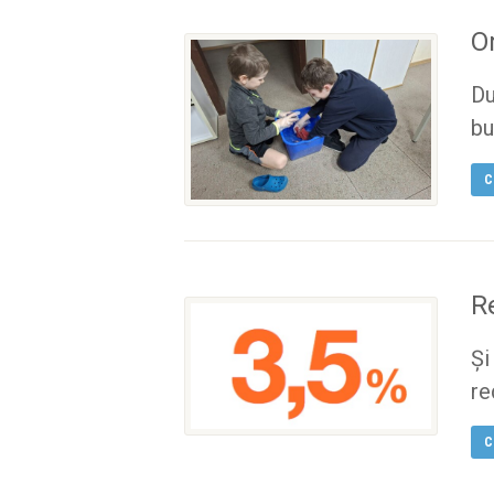
O
Du
bu
C
R
Și
re
C