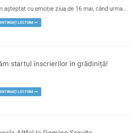
 așteptat cu emoție ziua de 16 mai, când urma...
ONTINUAȚI LECTURA
m startul înscrierilor în grădiniță!
ONTINUAȚI LECTURA
coala Altfel la Domino Servite