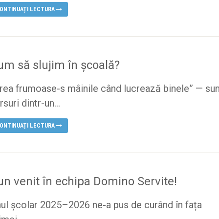
ONTINUAȚI LECTURA
um să slujim în școală?
rea frumoase-s mâinile când lucrează binele” — sun
rsuri dintr-un...
ONTINUAȚI LECTURA
un venit în echipa Domino Servite!
ul școlar 2025–2026 ne-a pus de curând în fața