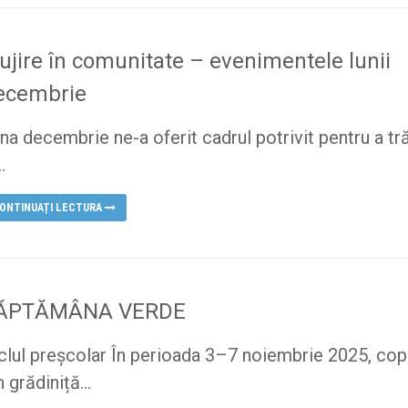
lujire în comunitate – evenimentele lunii
ecembrie
na decembrie ne-a oferit cadrul potrivit pentru a tră
..
ONTINUAȚI LECTURA
ĂPTĂMÂNA VERDE
clul preșcolar În perioada 3–7 noiembrie 2025, copi
n grădiniță...