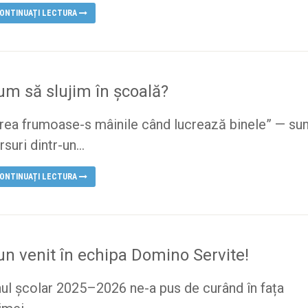
ONTINUAȚI LECTURA
um să slujim în școală?
rea frumoase-s mâinile când lucrează binele” — sun
rsuri dintr-un...
ONTINUAȚI LECTURA
un venit în echipa Domino Servite!
ul școlar 2025–2026 ne-a pus de curând în fața