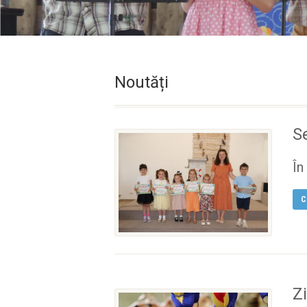
Noutăți
S
În
C
Z