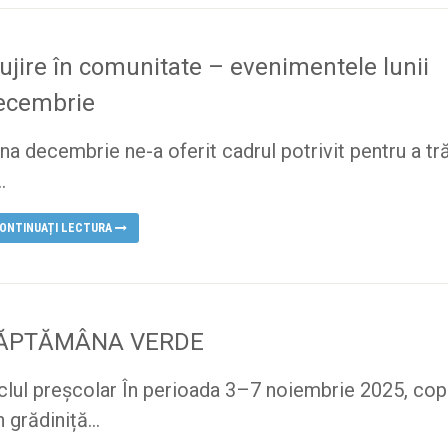
lujire în comunitate – evenimentele lunii
ecembrie
na decembrie ne-a oferit cadrul potrivit pentru a tră
..
ONTINUAȚI LECTURA
ĂPTĂMÂNA VERDE
clul preșcolar În perioada 3–7 noiembrie 2025, copi
n grădiniță...