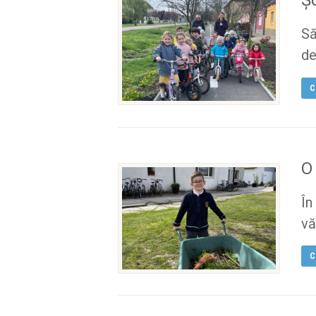
Să
de.
C
O
În
vă.
C