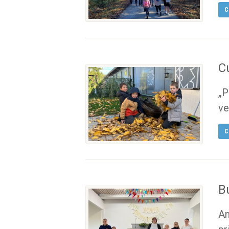
C
C
„P
ve
C
B
An