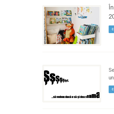
În
2
C
Se
un.
C