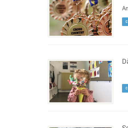
Am
C
Dă
C
Ș