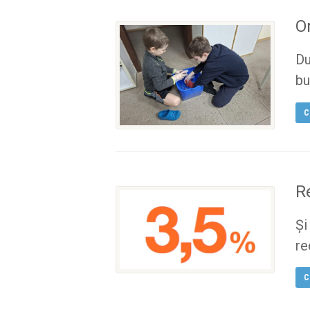
O
Du
bu
C
R
Și
re
C