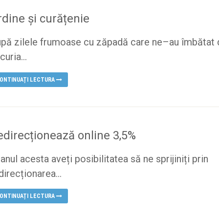
rdine și curățenie
pă zilele frumoase cu zăpadă care ne–au îmbătat 
curia...
ONTINUAȚI LECTURA
edirecționează online 3,5%
 anul acesta aveți posibilitatea să ne sprijiniți prin
direcționarea...
ONTINUAȚI LECTURA