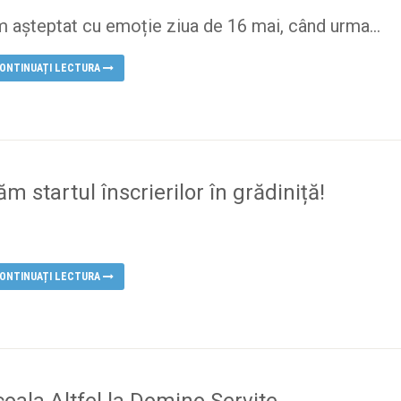
 așteptat cu emoție ziua de 16 mai, când urma...
ONTINUAȚI LECTURA
m startul înscrierilor în grădiniță!
ONTINUAȚI LECTURA
coala Altfel la Domino Servite