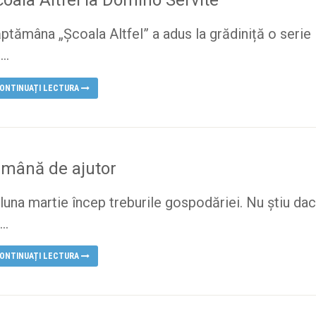
ptămâna „Școala Altfel” a adus la grădiniță o serie
..
ONTINUAȚI LECTURA
 mână de ajutor
 luna martie încep treburile gospodăriei. Nu știu da
..
ONTINUAȚI LECTURA