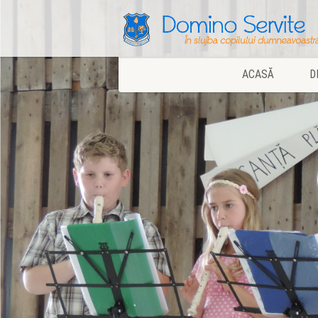
ACASĂ
D