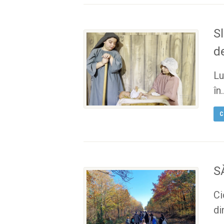
S
d
Lu
în.
C
S
Ci
di