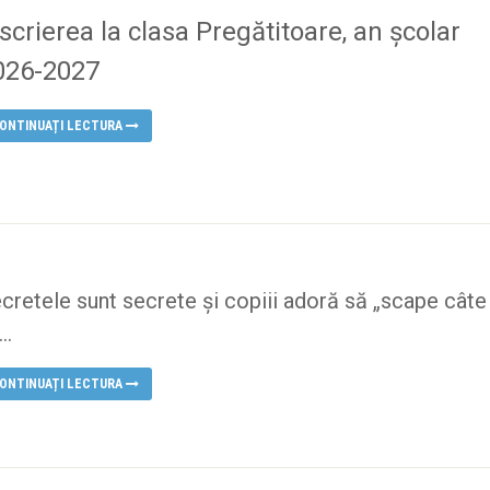
scrierea la clasa Pregătitoare, an școlar
026-2027
ONTINUAȚI LECTURA
cretele sunt secrete și copiii adoră să „scape câte
..
ONTINUAȚI LECTURA