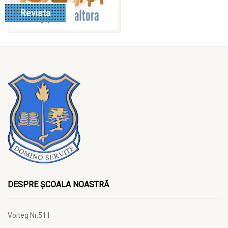
Mai multe
Revista
DESPRE ȘCOALA NOASTRĂ
Voiteg Nr.511