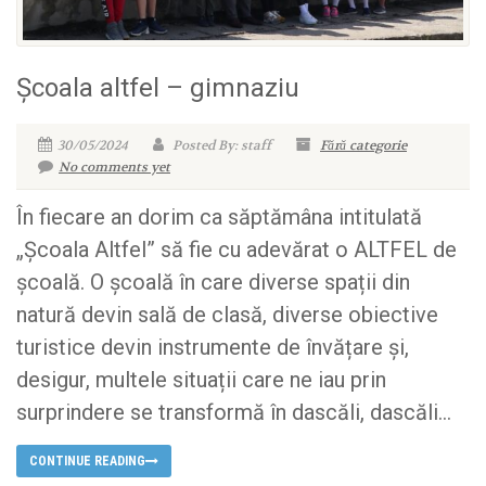
Școala altfel – gimnaziu
30/05/2024
Posted By: staff
Fără categorie
No comments yet
În fiecare an dorim ca săptămâna intitulată
„Școala Altfel” să fie cu adevărat o ALTFEL de
școală. O școală în care diverse spații din
natură devin sală de clasă, diverse obiective
turistice devin instrumente de învățare și,
desigur, multele situații care ne iau prin
surprindere se transformă în dascăli, dascăli...
CONTINUE READING