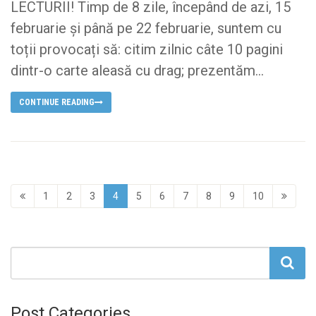
LECTURII! Timp de 8 zile, începând de azi, 15
februarie și până pe 22 februarie, suntem cu
toții provocați să: citim zilnic câte 10 pagini
dintr-o carte aleasă cu drag; prezentăm...
CONTINUE READING
1
2
3
4
5
6
7
8
9
10
Post Categories