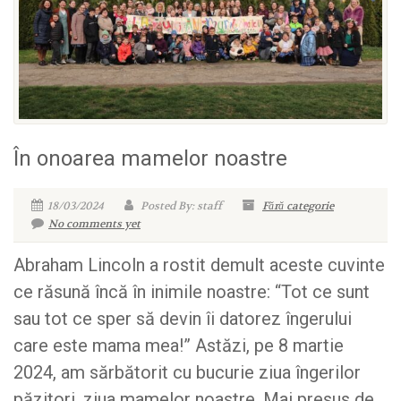
În onoarea mamelor noastre
18/03/2024
Posted By: staff
Fără categorie
No comments yet
Abraham Lincoln a rostit demult aceste cuvinte
ce răsună încă în inimile noastre: “Tot ce sunt
sau tot ce sper să devin îi datorez îngerului
care este mama mea!” Astăzi, pe 8 martie
2024, am sărbătorit cu bucurie ziua îngerilor
păzitori, ziua mamelor noastre. Mai presus de