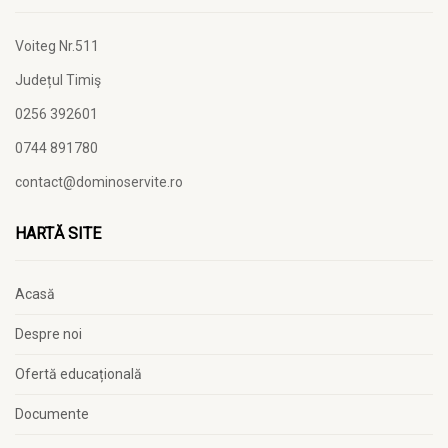
Voiteg Nr.511
Județul Timiş
0256 392601
0744 891780
contact@dominoservite.ro
HARTĂ SITE
Acasă
Despre noi
Ofertă educațională
Documente